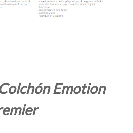
s Colchón Emotion
remier