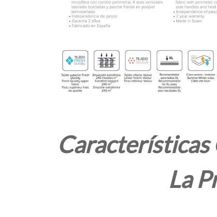
Característica
La P