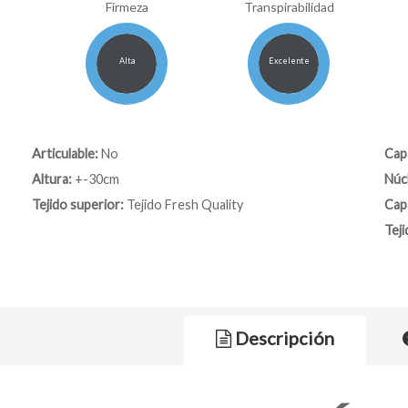
Firmeza
Transpirabilidad
Alta
Excelente
Articulable:
No
Capa
Altura:
+-30cm
Núc
Tejido superior:
Tejido Fresh Quality
Capa
Teji
Descripción