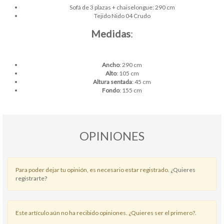
Sofá de 3 plazas + chaiselongue: 290 cm
Tejido Nido 04 Crudo
Medidas
:
Ancho
: 290 cm
Alto
: 105 cm
Altura sentada
: 45 cm
Fondo
: 155 cm
OPINIONES
Para poder dejar tu opinión, es necesario estar registrado.
¿Quieres
registrarte?
Este artículo aún no ha recibido opiniones. ¿Quieres ser el primero?.