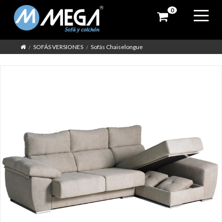
0
SOFÁS VERSIONES
Sofás Chaiselongue